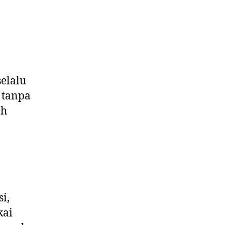
selalu
 tanpa
ah
i,
kai