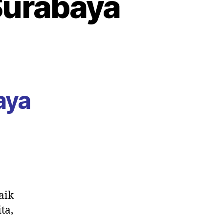
Surabaya
aya
aik
ta,