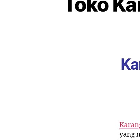
Toko Ka
Ka
Karan
yang 