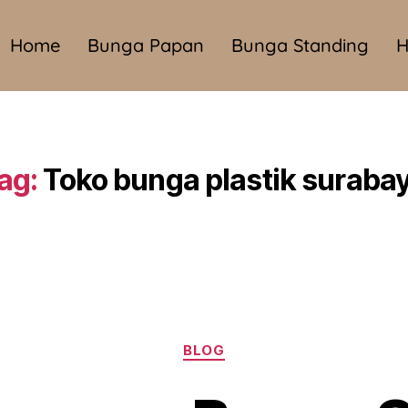
Home
Bunga Papan
Bunga Standing
H
ag:
Toko bunga plastik suraba
BLOG