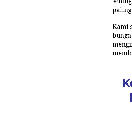
sehing
paling
Kami 
bunga 
mengi
membe
K