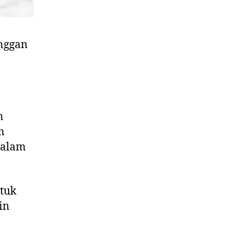
anggan
n
m
dalam
tuk
in