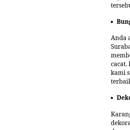
terseb
Bung
Anda 
Suraba
membe
cacat.
kami s
terbai
Dek
Karang
dekora