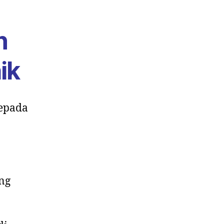
n
ik
kepada
ng