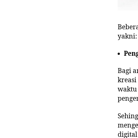
Bebera
yakni:
P
Bagi 
kreasi
waktu 
penger
Sehin
menge
digita