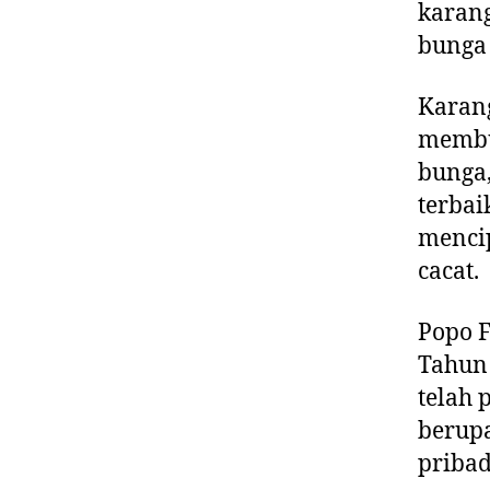
karan
bunga 
Karan
membua
bunga,
terbai
menci
cacat.
Popo F
Tahun 
telah 
berupa
pribad