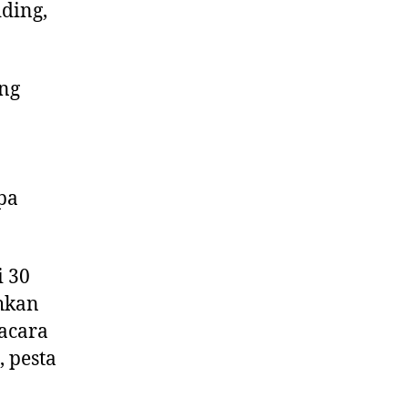
ding,
ng
n
pa
i 30
hkan
acara
, pesta