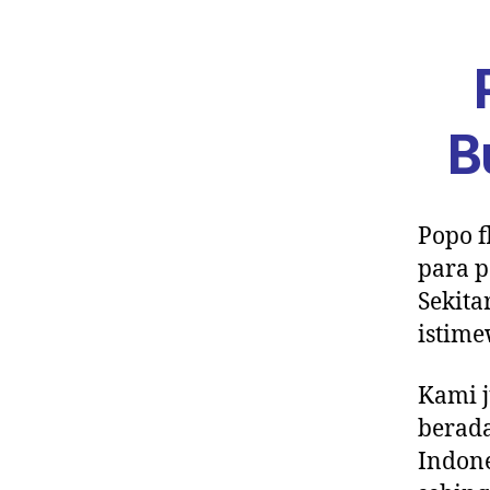
B
Popo f
para p
Sekita
istim
Kami j
berada
Indone