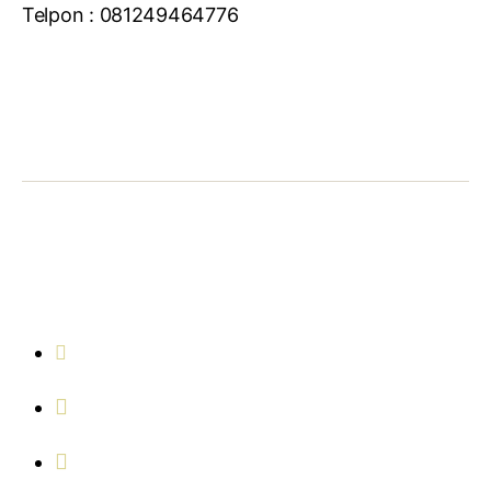
Telpon : 081249464776
Hubungi Kami !
Malang
081213142558
081213142558