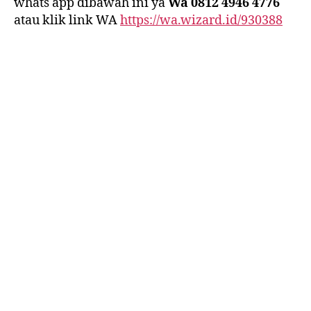
whats app dibawah ini ya
Wa 0812 4946 4776
atau klik link WA
https://wa.wizard.id/930388