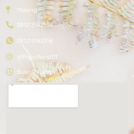
Malang
081213142558
081213142558
@Popoflorist01
Buka 24 Jam