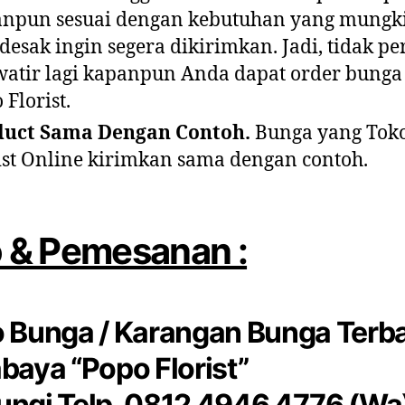
npun sesuai dengan kebutuhan yang mungk
esak ingin segera dikirimkan. Jadi, tidak pe
atir lagi kapanpun Anda dapat order bunga
 Florist.
duct Sama Dengan Contoh.
Bunga yang Tok
ist Online kirimkan sama dengan contoh.
o & Pemesanan :
 Bunga / Karangan Bunga Terb
baya “Popo Florist”
ngi Telp. 0812 4946 4776 (Wa