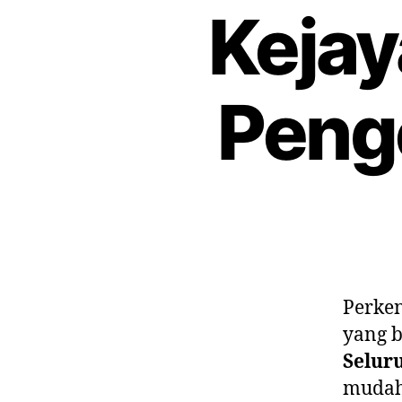
Kejay
Penge
Perke
yang b
Selur
mudah 