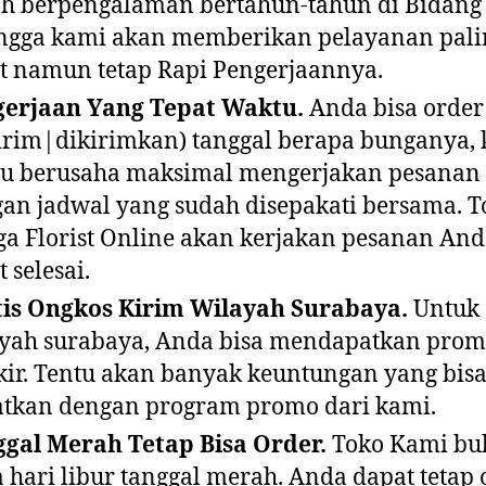
h berpengalaman bertahun-tahun di Bidang 
ngga kami akan memberikan pelayanan pali
t namun tetap Rapi Pengerjaannya.
gerjaan Yang Tepat Waktu.
Anda bisa order
irim|dikirimkan) tanggal berapa bunganya,
lu berusaha maksimal mengerjakan pesanan 
an jadwal yang sudah disepakati bersama. T
a Florist Online akan kerjakan pesanan And
t selesai.
is Ongkos Kirim Wilayah Surabaya.
Untuk 
yah surabaya, Anda bisa mendapatkan prom
ir. Tentu akan banyak keuntungan yang bis
tkan dengan program promo dari kami.
gal Merah Tetap Bisa Order.
Toko Kami bu
 hari libur tanggal merah. Anda dapat tetap 