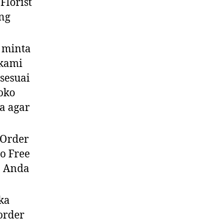
Florist
ng
 minta
 kami
sesuai
oko
a agar
Order
o Free
a Anda
ka
order