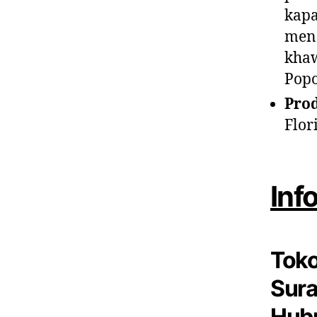
kapa
mend
khaw
Popo
Pro
Flor
Inf
Toko
Sura
Hubu