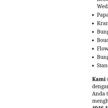
Wedd
Pap
Kra
Bun
Bou
Flow
Bun
Stan
Kami
dengan
Anda t
mengh