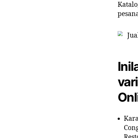
Katalo
pesan
Ini
var
Onl
Kara
Cong
Rest