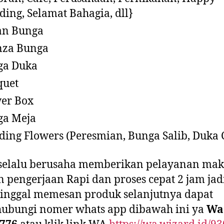
ing, Selamat Bahagia, dll}
an Bunga
nza Bunga
ga Duka
quet
er Box
ga Meja
ding Flowers (Peresmian, Bunga Salib, Duka C
selalu berusaha memberikan pelayanan mak
 pengerjaan Rapi dan proses cepat 2 jam jadi
inggal memesan produk selanjutnya dapat
ubungi nomer whats app dibawah ini ya
Wa