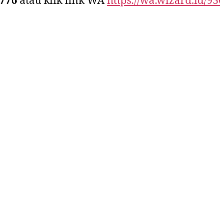
4776
atau klik link WA
https://wa.wizard.id/9