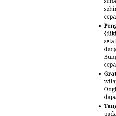
suda
sehi
cepa
Pen
{dik
sela
deng
Bung
cepa
Grat
wila
Ongk
dapa
Tang
pada