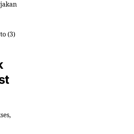
rjakan
k
st
ses,