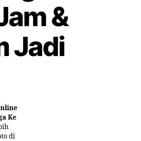
 Jam &
m Jadi
nline
ga Ke
bih
to di