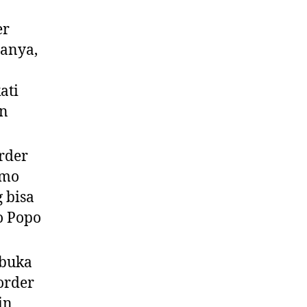
er
ganya,
ati
an
rder
omo
 bisa
o Popo
 buka
order
in