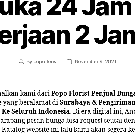
uka 24 Jam
rjaan 2 Ja
By
popoflorist
November 9, 2021
nalkan kami dari
Popo Florist Penjual Bung
e
yang beralamat di
Surabaya & Pengirima
 Ke Seluruh Indonesia
. Di era digital ini, A
gampang pesan bunga bisa request seusai de
i Katalog website ini lalu kami akan segera k