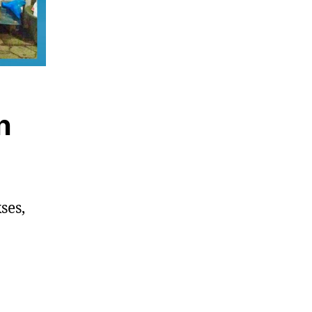
n
ses,