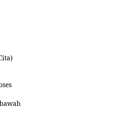
ita)
oses
ibawah