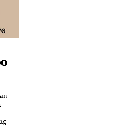
po
kan
h
ng