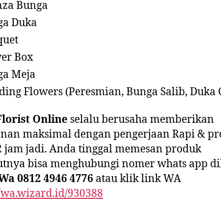
nza Bunga
ga Duka
quet
er Box
ga Meja
ding Flowers (Peresmian, Bunga Salib, Duka C
lorist Online
selalu berusaha memberikan
anan maksimal dengan pengerjaan Rapi & pr
2 jam jadi. Anda tinggal memesan produk
jutnya bisa menghubungi nomer whats app d
Wa 0812 4946 4776
atau klik link WA
//wa.wizard.id/930388