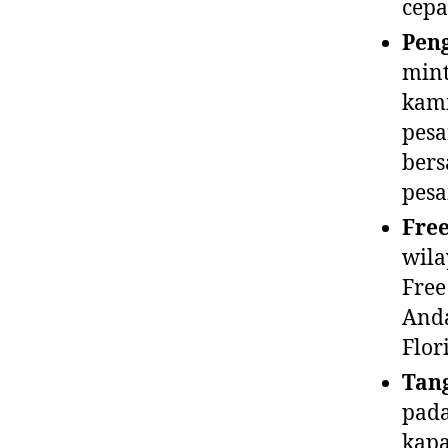
cepa
Pen
mint
kami
pesa
bers
pesa
Fre
wila
Free
Anda
Flori
Tan
pada
kapa