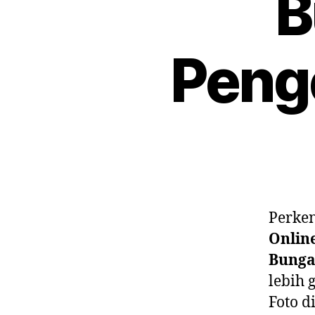
B
Penge
Perke
Onlin
Bunga
lebih 
Foto d