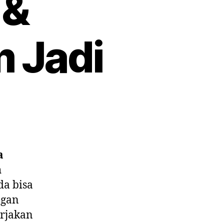
 &
m Jadi
a
n
nda bisa
ngan
erjakan