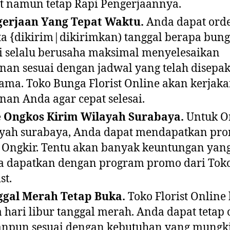
t namun tetap Rapi Pengerjaannya.
gerjaan Yang Tepat Waktu.
Anda dapat ord
a {dikirim|dikirimkan) tanggal berapa bun
 selalu berusaha maksimal menyelesaikan
nan sesuai dengan jadwal yang telah disepak
ama. Toko Bunga Florist Online akan kerjak
nan Anda agar cepat selesai.
e Ongkos Kirim Wilayah Surabaya.
Untuk O
yah surabaya, Anda dapat mendapatkan pr
 Ongkir. Tentu akan banyak keuntungan yang
 dapatkan dengan program promo dari Tok
st.
ggal Merah Tetap Buka.
Toko Florist Online
 hari libur tanggal merah. Anda dapat tetap 
npun sesuai dengan kebutuhan yang mungk