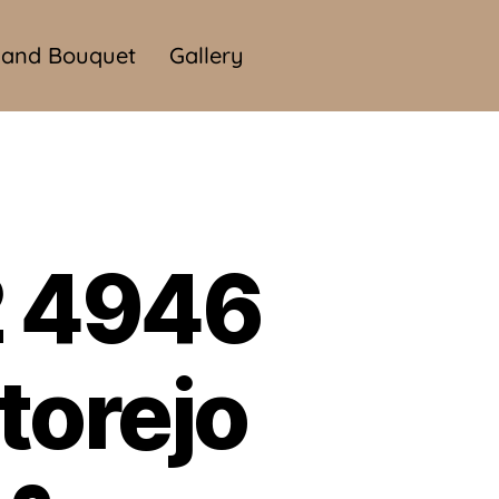
and Bouquet
Gallery
2 4946
torejo