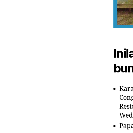
Ini
bun
Kara
Cong
Rest
Wedd
Pap