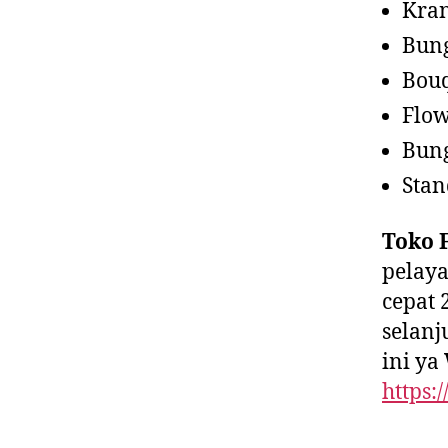
Kra
Bun
Bou
Flow
Bun
Stan
Toko F
pelay
cepat 
selan
ini ya
https: