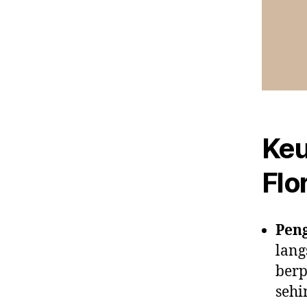
Keu
Flor
Peng
lang
berp
sehi