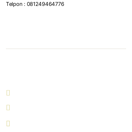
Telpon : 081249464776
Hubungi Kami !
Malang
081213142558
081213142558