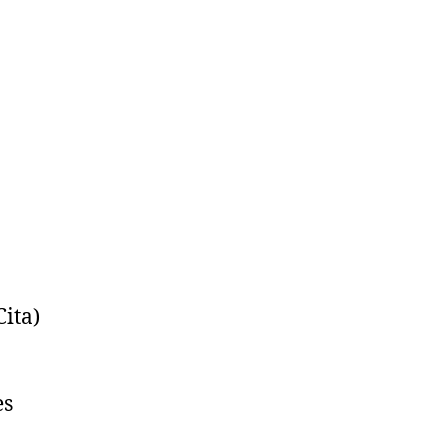
ita)
es