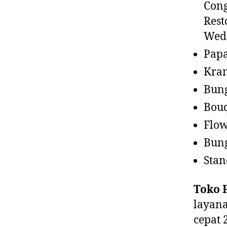
Cong
Rest
Wedd
Pap
Kra
Bun
Bou
Flow
Bun
Stan
Toko F
layana
cepat 