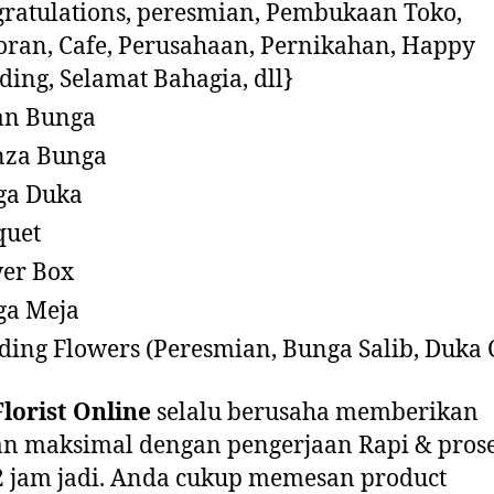
ratulations, peresmian, Pembukaan Toko,
oran, Cafe, Perusahaan, Pernikahan, Happy
ing, Selamat Bahagia, dll}
an Bunga
nza Bunga
ga Duka
quet
er Box
ga Meja
ding Flowers (Peresmian, Bunga Salib, Duka C
lorist Online
selalu berusaha memberikan
n maksimal dengan pengerjaan Rapi & pros
2 jam jadi. Anda cukup memesan product