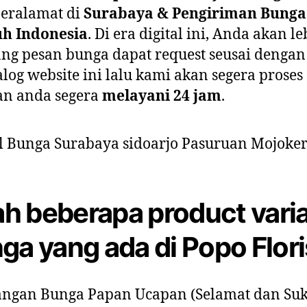
beralamat di
Surabaya & Pengiriman Bunga
uh Indonesia
. Di era digital ini, Anda akan le
g pesan bunga dapat request seusai dengan
alog website ini lalu kami akan segera proses
an anda segera
melayani 24 jam
.
lah beberapa product vari
ga yang ada di Popo Floris
ngan Bunga Papan Ucapan (Selamat dan Suk