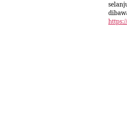
selan
dibaw
https: