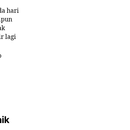
a hari
anpun
ak
r lagi
o
aik