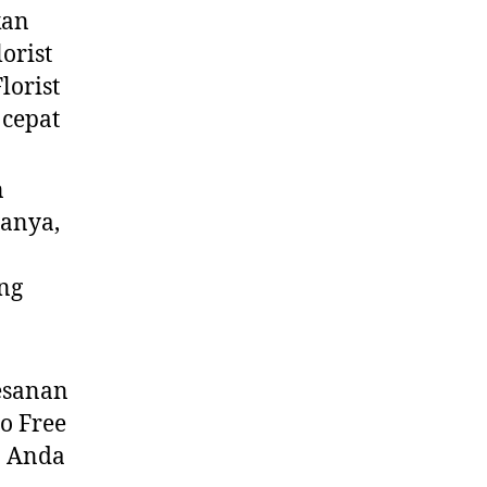
kan
orist
lorist
 cepat
n
ganya,
ng
esanan
o Free
a Anda