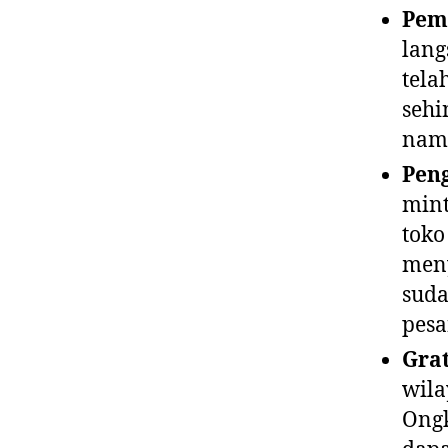
Pem
lang
tela
sehi
namu
Pen
mint
toko
meny
suda
pesa
Grat
wila
Ongk