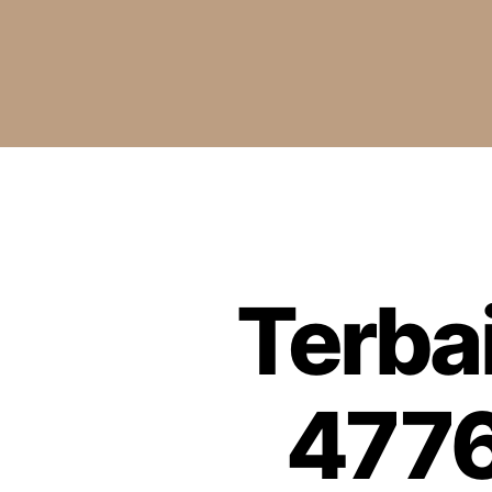
Terba
4776