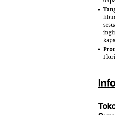
dapa
Tan
libu
sesu
ingi
kapa
Pro
Flor
Inf
Toko