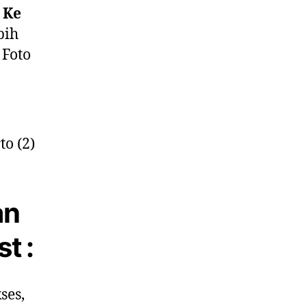
 Ke
bih
 Foto
an
t :
ses,