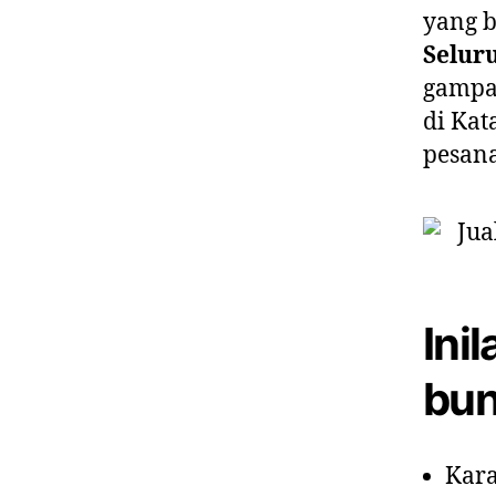
yang 
Selur
gampan
di Kat
pesan
Ini
bun
Kara