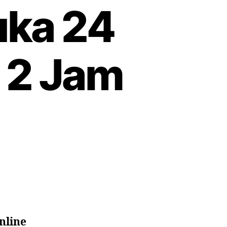
uka 24
 2 Jam
nline