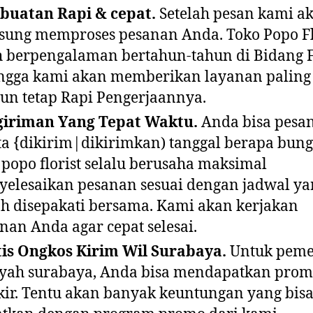
buatan Rapi & cepat.
Setelah pesan kami a
sung memproses pesanan Anda. Toko Popo Fl
h berpengalaman bertahun-tahun di Bidang F
ngga kami akan memberikan layanan paling
n tetap Rapi Pengerjaannya.
giriman Yang Tepat Waktu.
Anda bisa pesa
a {dikirim|dikirimkan) tanggal berapa bun
 popo florist selalu berusaha maksimal
elesaikan pesanan sesuai dengan jadwal ya
h disepakati bersama. Kami akan kerjakan
nan Anda agar cepat selesai.
is Ongkos Kirim Wil Surabaya.
Untuk pem
yah surabaya, Anda bisa mendapatkan prom
ir. Tentu akan banyak keuntungan yang bis