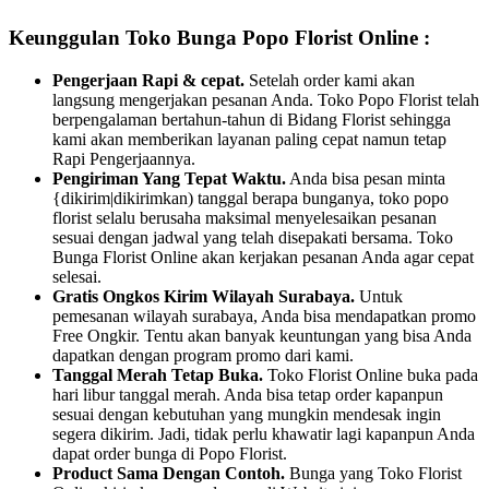
Keunggulan Toko Bunga Popo Florist Online :
Pengerjaan Rapi & cepat.
Setelah order kami akan
langsung mengerjakan pesanan Anda. Toko Popo Florist telah
berpengalaman bertahun-tahun di Bidang Florist sehingga
kami akan memberikan layanan paling cepat namun tetap
Rapi Pengerjaannya.
Pengiriman Yang Tepat Waktu.
Anda bisa pesan minta
{dikirim|dikirimkan) tanggal berapa bunganya, toko popo
florist selalu berusaha maksimal menyelesaikan pesanan
sesuai dengan jadwal yang telah disepakati bersama. Toko
Bunga Florist Online akan kerjakan pesanan Anda agar cepat
selesai.
Gratis Ongkos Kirim Wilayah Surabaya.
Untuk
pemesanan wilayah surabaya, Anda bisa mendapatkan promo
Free Ongkir. Tentu akan banyak keuntungan yang bisa Anda
dapatkan dengan program promo dari kami.
Tanggal Merah Tetap Buka.
Toko Florist Online buka pada
hari libur tanggal merah. Anda bisa tetap order kapanpun
sesuai dengan kebutuhan yang mungkin mendesak ingin
segera dikirim. Jadi, tidak perlu khawatir lagi kapanpun Anda
dapat order bunga di Popo Florist.
Product Sama Dengan Contoh.
Bunga yang Toko Florist