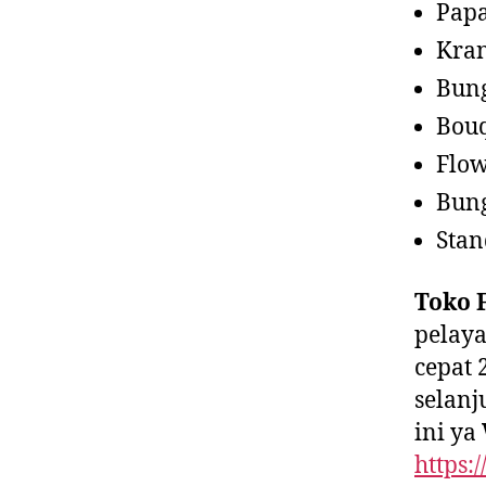
Pap
Kra
Bun
Bou
Flow
Bun
Stan
Toko F
pelaya
cepat 
selan
ini ya
https: