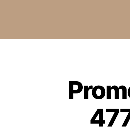
Prom
477