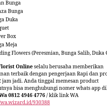
an Bunga
nza Bunga
ga Duka
quet
er Box
ga Meja
ding Flowers (Peresmian, Bunga Salib, Duka C
lorist Online
selalu berusaha memberikan
nan terbaik dengan pengerjaan Rapi dan pr
2 jam jadi. Anda tinggal memesan product
jutnya bisa menghubungi nomer whats app d
Wa 0812 4946 4776
/ klik link WA
//wa.wizard.id/930388