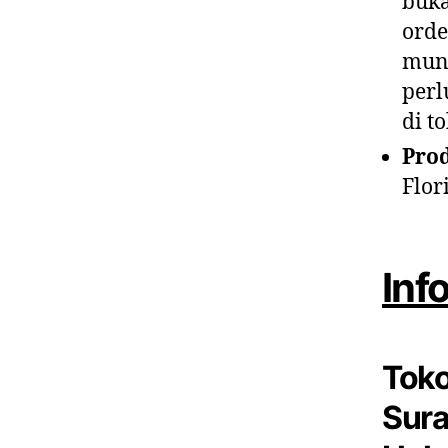
buka
orde
mung
perl
di t
Pro
Flor
Inf
Toko
Sura