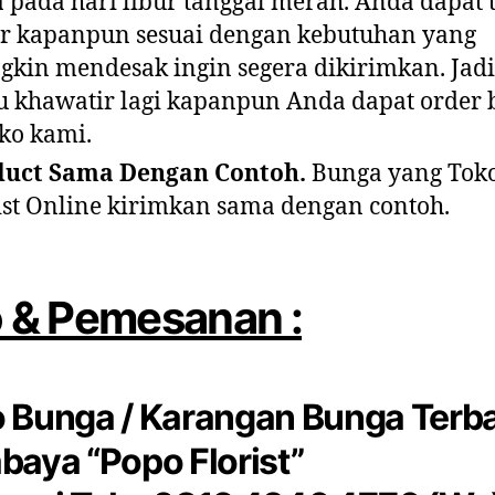
 pada hari libur tanggal merah. Anda dapat 
r kapanpun sesuai dengan kebutuhan yang
kin mendesak ingin segera dikirimkan. Jadi,
u khawatir lagi kapanpun Anda dapat order
oko kami.
duct Sama Dengan Contoh.
Bunga yang Tok
ist Online kirimkan sama dengan contoh.
o & Pemesanan :
 Bunga / Karangan Bunga Terb
baya “Popo Florist”