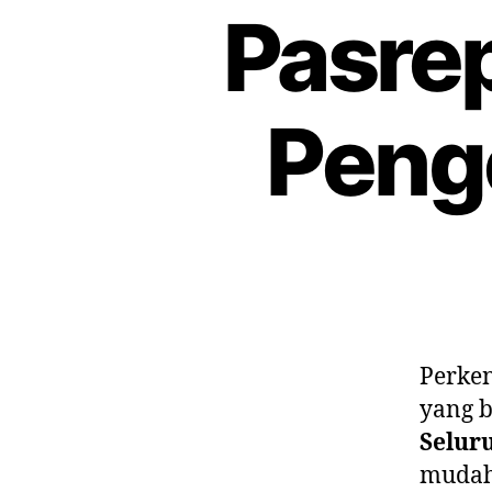
Pasre
Penge
Perke
yang b
Selur
mudah 