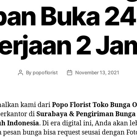
pan Buka 24
rjaan 2 Ja
By
popoflorist
November 13, 2021
nalkan kami dari
Popo Florist Toko Bunga O
erkantor di
Surabaya & Pengiriman Bunga
uh Indonesia
. Di era digital ini, Anda akan le
pesan bunga bisa request seusai dengan Fot