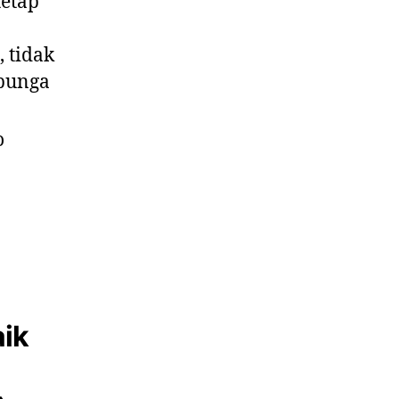
tetap
 tidak
 bunga
o
aik