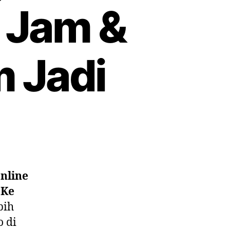
 Jam &
m Jadi
nline
 Ke
bih
o di