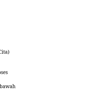
ita)
oses
ibawah