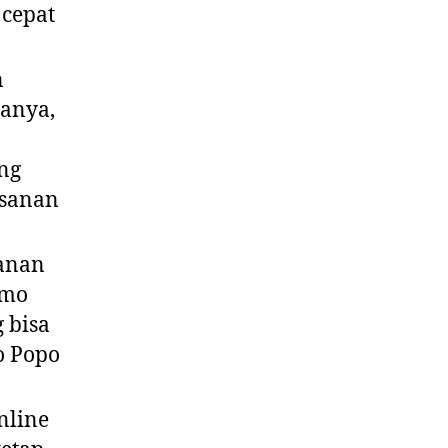
 cepat
n
ganya,
ng
esanan
anan
omo
 bisa
o Popo
nline