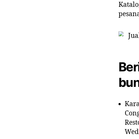
Katalo
pesan
Ber
bun
Kara
Cong
Rest
Wedd