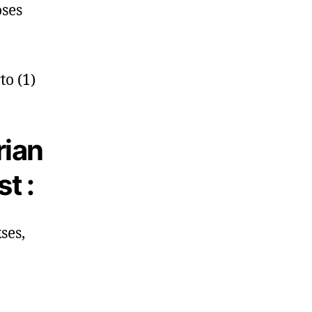
oses
rian
t :
ses,