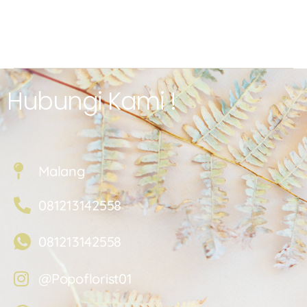
Hubungi Kami !
Malang
081213142558
081213142558
@Popoflorist01