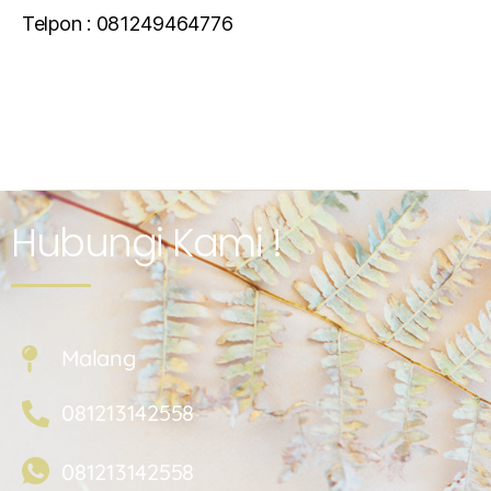
Telpon : 081249464776
Hubungi Kami !
Malang
081213142558
081213142558