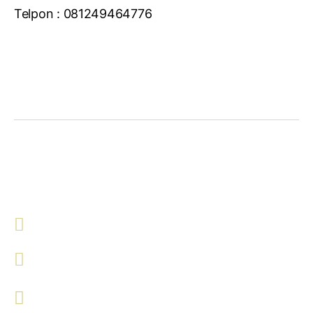
Telpon : 081249464776
Hubungi Kami !
Malang
081213142558
081213142558