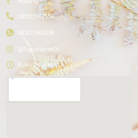
Malang
081213142558
081213142558
@Popoflorist01
Buka 24 Jam