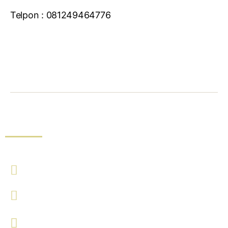
Telpon : 081249464776
Hubungi Kami !
Malang
081213142558
081213142558