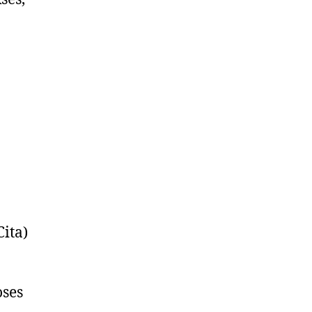
ita)
oses