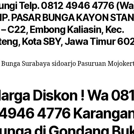
ngi Telp. 0812 4946 4776 (Wa
P. PASAR BUNGA KAYON STA
– C22, Embong Kaliasin, Kec.
eng, Kota SBY, Jawa Timur 60
arga Diskon ! Wa 08
4946 4776 Karanga
unga di Gondang Bu