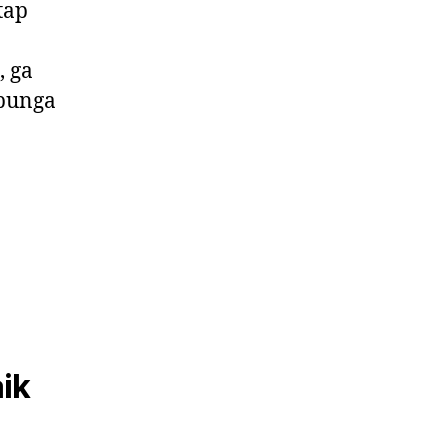
tap
, ga
 bunga
ik