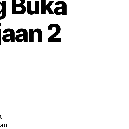
g Buka
jaan 2
a
man