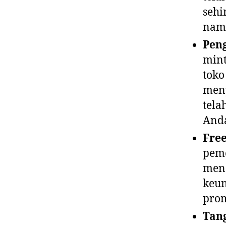
sehi
namu
Pen
mint
toko
meny
tela
Anda
Fre
peme
mend
keun
prom
Tang