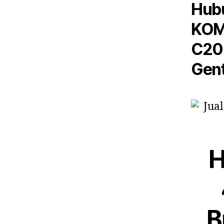
Hubu
KOM
C20 
Gent
H
B