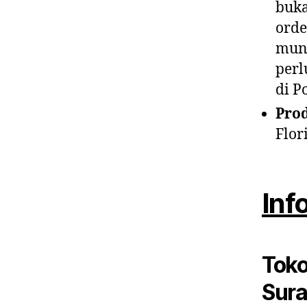
buka
orde
mung
perl
di P
Pro
Flor
Inf
Toko
Sura