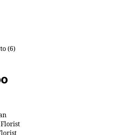
po
kan
Florist
lorist