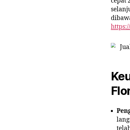
cepat 
selan
dibaw
https:
Keu
Flor
Peng
lang
tela