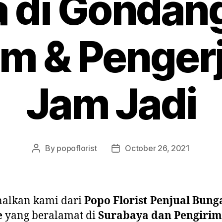
 di Gondan
m & Penger
Jam Jadi
By
popoflorist
October 26, 2021
nalkan kami dari
Popo Florist Penjual Bung
e
yang beralamat di
Surabaya dan Pengiri