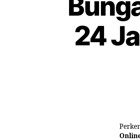
Bunga
24 Ja
Perke
Onlin