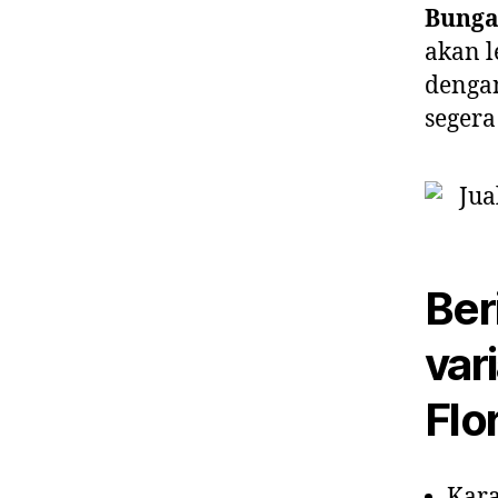
Bunga
akan l
dengan
segera
Ber
var
Flor
Kara