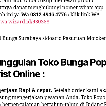
2 jam jadi. Anda cukup memesan product
jutnya dapat menghubungi nomer whats app
ah ini ya
Wa 0812 4946 4776
/ klik link WA
//wa.wizard.id/930388
nggulan Toko Bunga Po
ist Online :
erjaan Rapi & cepat.
Setelah order kami a
sung mengerjakan pesanan Anda. Toko Popo 
h berpengalaman bertahun-tahun di Bidang F