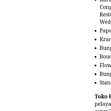
Cong
Rest
Wedd
Pap
Kra
Bun
Bou
Flow
Bun
Stan
Toko F
pelaya