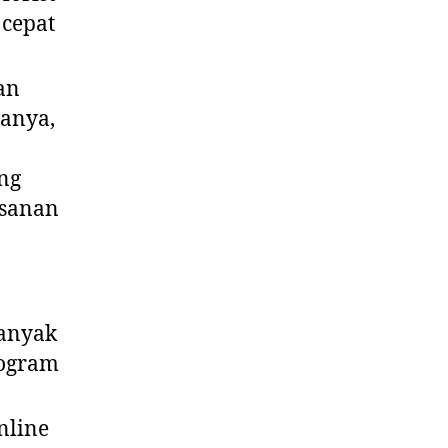
 cepat
an
ganya,
ng
esanan
banyak
rogram
nline