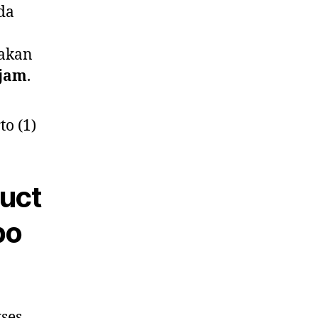
nda
 akan
 jam
.
uct
po
ses,