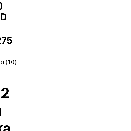
)
ND
275
12
n
ka