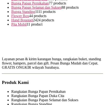
Bunga Papan Pernikahan
7
7 products
Bunga Papan Selamat dan Sukses
8
8 products
Bunga Standing
11
11 products
Flower Box
4
4 products
Hand Bouquet
24
24 products
Pita Mobil
1
1 product
Layanan pesan & kirim karangan bunga, rangkaian buket, standing
flower, hampers, parcel dan gift. Pesan Bunga Mudah dan Cepat.
GRATIS ONGKIR wilayah Surabaya.
Produk Kami
Rangkaian Bunga Papan Pernikahan
Rangkaian Bunga Papan Duka Cita
Rangkaian Bunga Papan Selamat dan Sukses
Rangkaian Bunga Standing